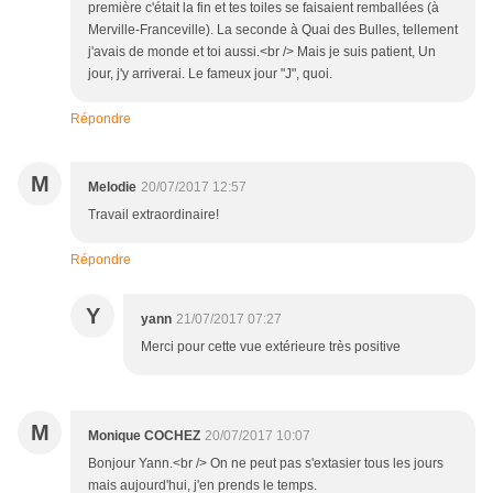
première c'était la fin et tes toiles se faisaient remballées (à
Merville-Franceville). La seconde à Quai des Bulles, tellement
j'avais de monde et toi aussi.<br /> Mais je suis patient, Un
jour, j'y arriverai. Le fameux jour "J", quoi.
Répondre
M
Melodie
20/07/2017 12:57
Travail extraordinaire!
Répondre
Y
yann
21/07/2017 07:27
Merci pour cette vue extérieure très positive
M
Monique COCHEZ
20/07/2017 10:07
Bonjour Yann.<br /> On ne peut pas s'extasier tous les jours
mais aujourd'hui, j'en prends le temps.