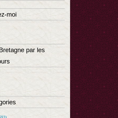
ez-moi
Bretagne par les
ours
gories
593)