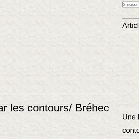
Artic
r les contours/ Bréhec
Une 
conto