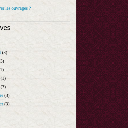
er les ouvrages ?
ives
t
(3)
3)
1)
(1)
(3)
er
(3)
er
(3)