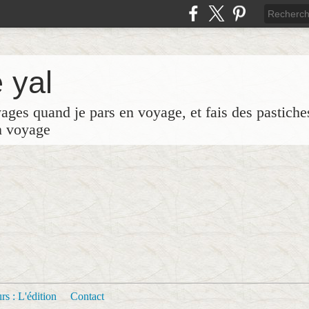
 yal
yages quand je pars en voyage, et fais des pastich
n voyage
s : L'édition
Contact