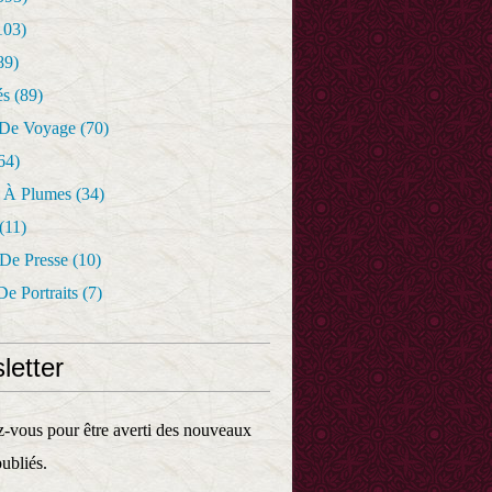
103)
89)
és
(89)
 De Voyage
(70)
64)
r À Plumes
(34)
(11)
 De Presse
(10)
De Portraits
(7)
letter
vous pour être averti des nouveaux
publiés.