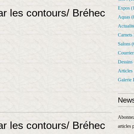
Expos
(
r les contours/ Bréhec
Aquas
(
Actualit
Carnets
Salons
(
Courrie
Dessins
Articles
Galerie 
News
Abonnez-
r les contours/ Bréhec
articles 