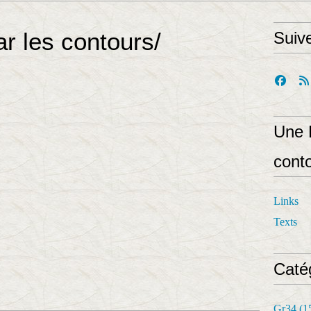
r les contours/
Suiv
Une 
cont
Links
Texts
Caté
Gr34
(1