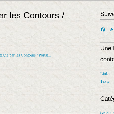
r les Contours /
Suiv
Une 
cont
Links
Texts
Caté
Gr34
(1