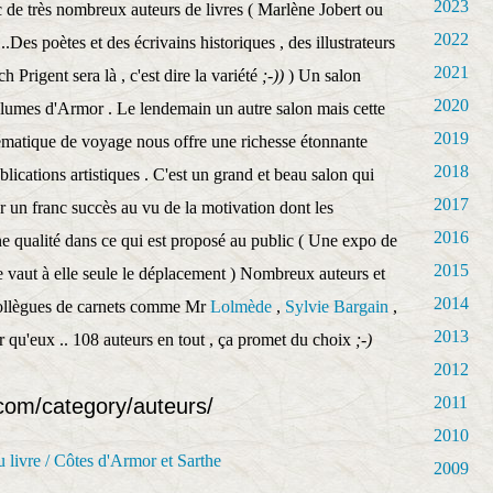
2023
 de très nombreux auteurs de livres ( Marlène Jobert ou
2022
Des poètes et des écrivains historiques , des illustrateurs
2021
Prigent sera là , c'est dire la variété
;-))
) Un salon
2020
lumes d'Armor . Le lendemain un autre salon mais cette
2019
thématique de voyage nous offre une richesse étonnante
2018
lications artistiques . C'est un grand et beau salon qui
2017
er un franc succès au vu de la motivation dont les
2016
ne qualité dans ce qui est proposé au public ( Une expo de
2015
e vaut à elle seule le déplacement ) Nombreux auteurs et
2014
 collègues de carnets comme Mr
Lolmède
,
Sylvie Bargain
,
2013
r qu'eux .. 108 auteurs en tout , ça promet du choix
;-)
2012
2011
.com/category/auteurs/
2010
2009