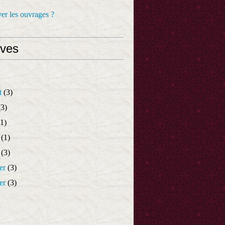
er les ouvrages ?
ives
t
(3)
3)
1)
(1)
(3)
er
(3)
er
(3)