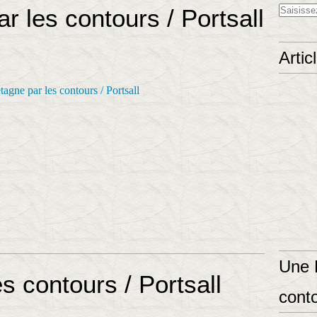
r les contours / Portsall
Artic
Une 
s contours / Portsall
conto