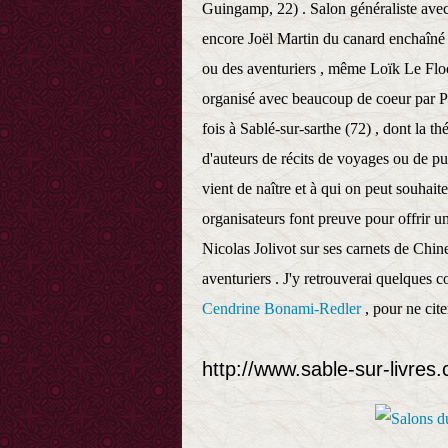
Guingamp, 22) . Salon généraliste avec
encore Joël Martin du canard enchaîné ..
ou des aventuriers , même Loïk Le Floch 
organisé avec beaucoup de coeur par P
fois à Sablé-sur-sarthe (72) , dont la 
d'auteurs de récits de voyages ou de pub
vient de naître et à qui on peut souhait
organisateurs font preuve pour offrir u
Nicolas Jolivot sur ses carnets de Chin
aventuriers . J'y retrouverai quelques
Cendrine Bonami-Redler
, pour ne cite
http://www.sable-sur-livres