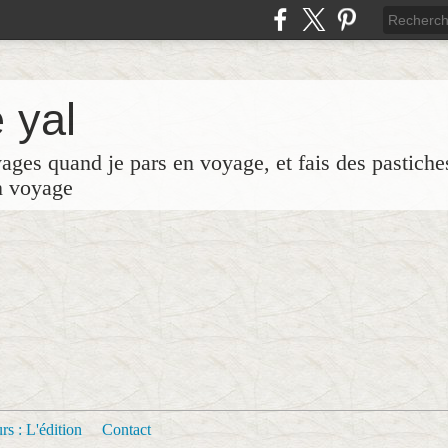
 yal
yages quand je pars en voyage, et fais des pastich
n voyage
s : L'édition
Contact