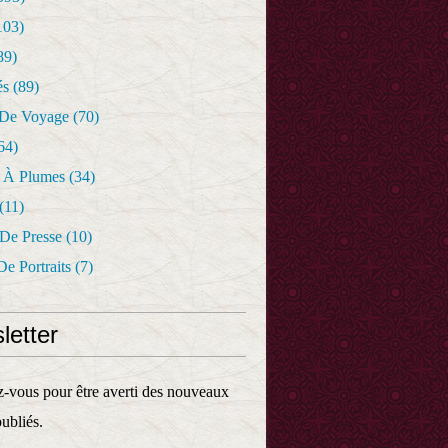
103)
89)
és
(89)
 De Voyage
(70)
64)
r À Plumes
(34)
(11)
 De Presse
(10)
De Portraits
(7)
letter
vous pour être averti des nouveaux
publiés.