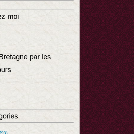
ez-moi
Bretagne par les
ours
gories
593)