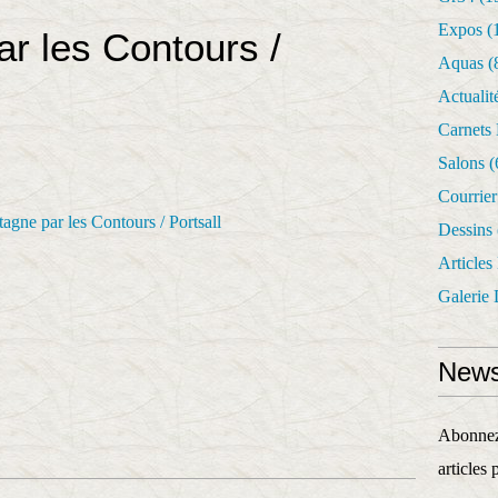
Expos
(
r les Contours /
Aquas
(
Actualit
Carnets
Salons
(
Courrie
Dessins
Articles
Galerie 
News
Abonnez-
articles 