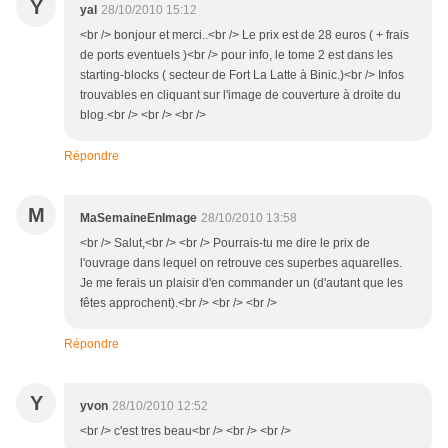
Y
yal
28/10/2010 15:12
<br /> bonjour et merci..<br /> Le prix est de 28 euros ( + frais
de ports eventuels )<br /> pour info, le tome 2 est dans les
starting-blocks ( secteur de Fort La Latte à Binic.)<br /> Infos
trouvables en cliquant sur l'image de couverture à droite du
blog.<br /> <br /> <br />
Répondre
M
MaSemaineEnImage
28/10/2010 13:58
<br /> Salut,<br /> <br /> Pourrais-tu me dire le prix de
l'ouvrage dans lequel on retrouve ces superbes aquarelles.
Je me ferais un plaisir d'en commander un (d'autant que les
fêtes approchent).<br /> <br /> <br />
Répondre
Y
yvon
28/10/2010 12:52
<br /> c'est tres beau<br /> <br /> <br />