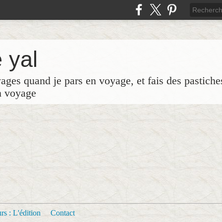
 yal
yages quand je pars en voyage, et fais des pastich
n voyage
s : L'édition
Contact