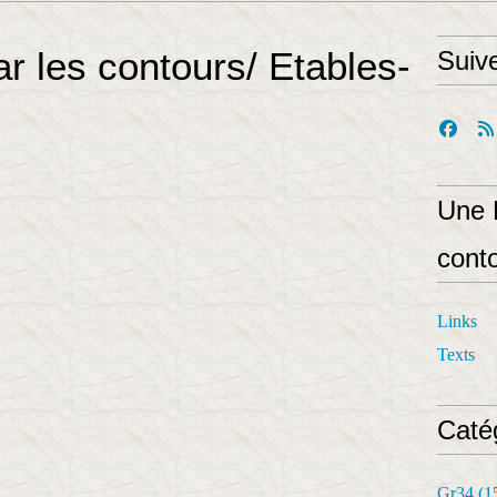
r les contours/ Etables-
Suiv
Une 
cont
Links
Texts
Caté
Gr34
(1