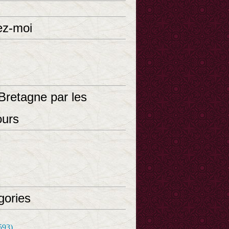
ez-moi
Bretagne par les
ours
gories
593)