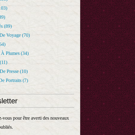
103)
89)
és
(89)
 De Voyage
(70)
64)
r À Plumes
(34)
(11)
 De Presse
(10)
De Portraits
(7)
letter
vous pour être averti des nouveaux
publiés.