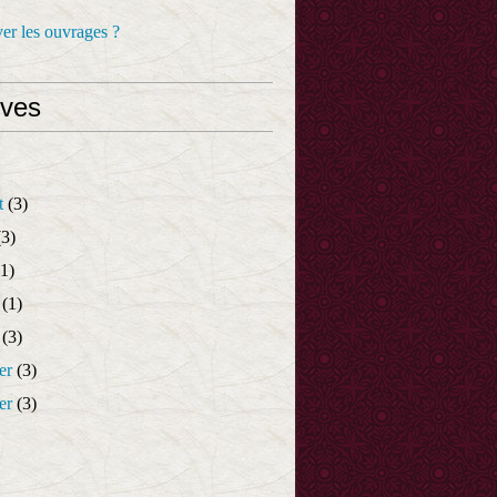
er les ouvrages ?
ives
t
(3)
3)
1)
(1)
(3)
er
(3)
er
(3)