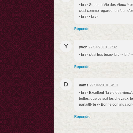
<br /> Super la Vie des Vieux !<br
c'est comme regarder un feu : c'est
<br /> <br />
Répondre
Y
yvon
27/04/2010 17:32
<br /> c'est tres beau<br /> <br /> 
Répondre
D
dams
27/04/2010 14:13
<br /> Excellent "la vie des vieux"
belles, que ce soit les chevaux, le
parfait!!<br /> Bonne continuation<
Répondre