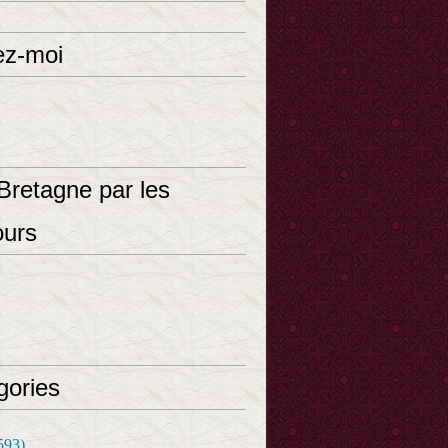
ez-moi
Bretagne par les
ours
gories
593)