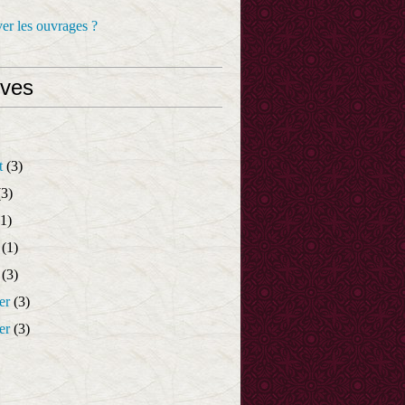
er les ouvrages ?
ives
t
(3)
3)
1)
(1)
(3)
er
(3)
er
(3)