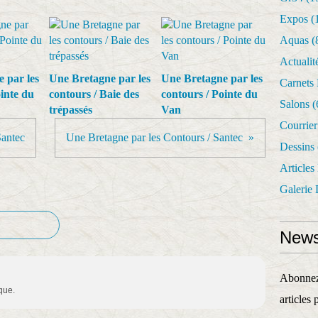
Expos
(
Aquas
(
Actualit
 par les
Une Bretagne par les
Une Bretagne par les
Carnets
inte du
contours / Baie des
contours / Pointe du
Salons
(
trépassés
Van
Courrie
Santec
Une Bretagne par les Contours / Santec
Dessins
Articles
Galerie 
News
Abonnez-
ique.
articles 