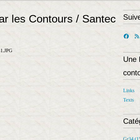
r les Contours / Santec
Suiv
Une 
cont
Links
Texts
Caté
Gr34
(1