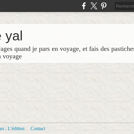
 yal
yages quand je pars en voyage, et fais des pastich
n voyage
s : L'édition
Contact