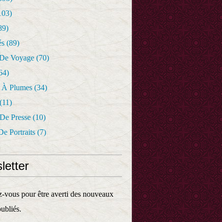
103)
89)
és
(89)
 De Voyage
(70)
64)
r À Plumes
(34)
(11)
 De Presse
(10)
De Portraits
(7)
letter
vous pour être averti des nouveaux
publiés.