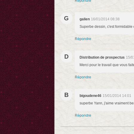
Répondre
G
galien
16/01/2014 08:38
Superbe dessin, c'est formidable d
Répondre
D
Distribution de prospectus
15/0
Merci pour le travail que vous fai
Répondre
B
bigoudene46
15/01/2014 14:01
superbe Yann, j'aime vraiment b
Répondre