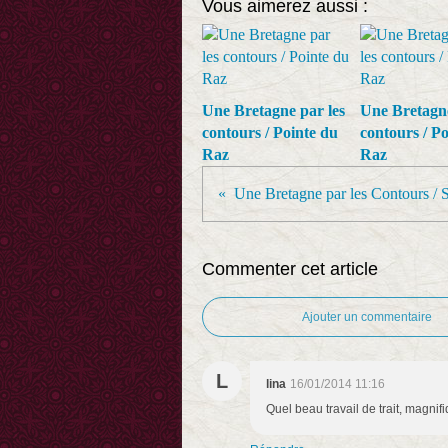
Vous aimerez aussi :
Une Bretagne par les
Une Bretagne
contours / Pointe du
contours / Po
Raz
Raz
Une Bretagne par les Contours / 
Commenter cet article
Ajouter un commentaire
L
lina
16/01/2014 11:16
Quel beau travail de trait, magnif