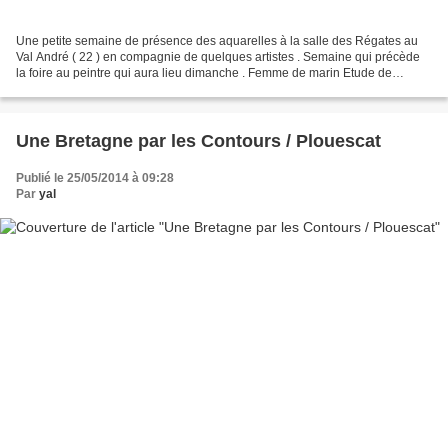
Une petite semaine de présence des aquarelles à la salle des Régates au
Val André ( 22 ) en compagnie de quelques artistes . Semaine qui précède
la foire au peintre qui aura lieu dimanche . Femme de marin Etude de
homard breton La Pauline sortant du port...
Une Bretagne par les Contours / Plouescat
Publié le 25/05/2014 à 09:28
Par
yal