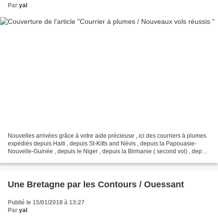
Par
yal
Nouvelles arrivées grâce à votre aide précieuse , ici des courriers à plumes
expédiés depuis Haiti , depuis St-Kitts and Névis , depuis la Papouasie-
Nouvelle-Guinée , depuis le Niger , depuis la Birmanie ( second vol) , depuis
le Cap Vert , depuis la...
Une Bretagne par les Contours / Ouessant
Publié le 15/01/2018 à 13:27
Par
yal