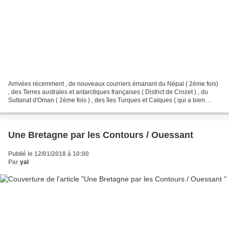
Arrivées récemment , de nouveaux courriers émanant du Népal ( 2ème fois)
, des Terres australes et antarctiques françaises ( District de Crozet ) , du
Sultanat d'Oman ( 2ème fois ) , des îles Turques et Caïques ( qui a bien
souffert du voyage ) , deux...
Une Bretagne par les Contours / Ouessant
Publié le 12/01/2018 à 10:00
Par
yal