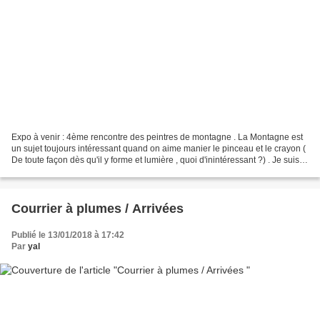
Expo à venir : 4ème rencontre des peintres de montagne . La Montagne est
un sujet toujours intéressant quand on aime manier le pinceau et le crayon (
De toute façon dès qu'il y forme et lumière , quoi d'inintéressant ?) . Je suis
donc content de répondre...
Courrier à plumes / Arrivées
Publié le 13/01/2018 à 17:42
Par
yal