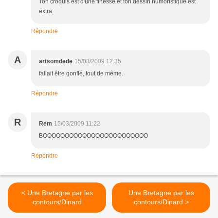
Ton croquis est d'une finesse et ton dessin humoristique est
extra.
Répondre
A
artsomdede
15/03/2009 12:35
fallait être gonflé, tout de même.
Répondre
R
Rem
15/03/2009 11:22
BOOOOOOOOOOOOOOOOOOOOOOOO
Répondre
< Une Bretagne par les
Une Bretagne par les
contours/Dinard
contours/Dinard >