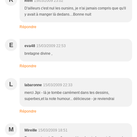
Rem
15/03/2009 23:02
D'ailleurs c'est nul les oursins, je n'ai jamais compris que qu'il
y avait à manger là dedans....Bonne nuit
Répondre
E
eva48
15/03/2009 22:53
bretagne divine ,
Répondre
L
labaronne
15/03/2009 22:33
merci Jipi - là je tombe carrément dans tes dessins,
superbes,et la note humour... délicieuse - je reviendrai
Répondre
M
Mireille
15/03/2009 18:51