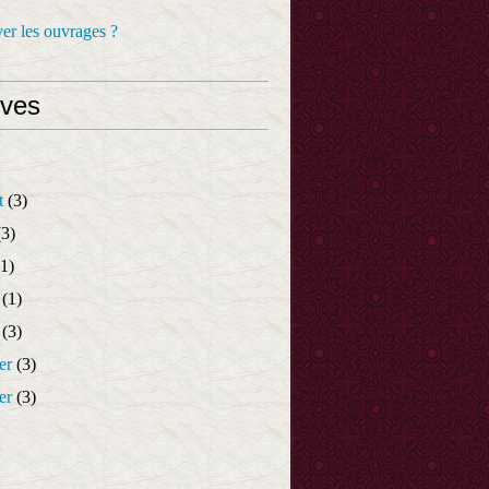
er les ouvrages ?
ives
t
(3)
3)
1)
(1)
(3)
er
(3)
er
(3)