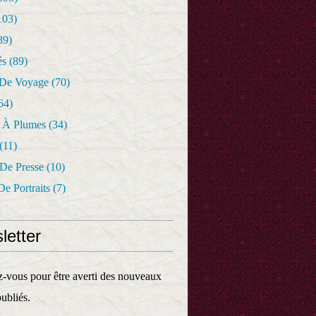
103)
89)
és
(89)
 De Voyage
(70)
64)
r À Plumes
(34)
(11)
 De Presse
(10)
De Portraits
(7)
letter
vous pour être averti des nouveaux
publiés.