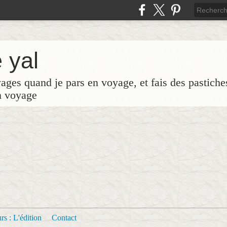
 yal
yages quand je pars en voyage, et fais des pastich
n voyage
s : L'édition
Contact