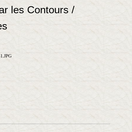
r les Contours /
es