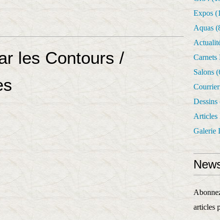
Expos
(
Aquas
(
Actualit
r les Contours /
Carnets
Salons
(
es
Courrie
Dessins
Articles
Galerie 
News
Abonnez-
articles 