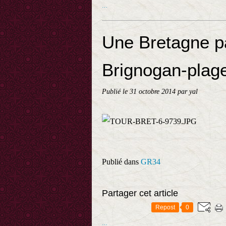
…
Une Bretagne pa
Brignogan-plag
Publié le
31 octobre 2014
par yal
Publié dans
GR34
Partager cet article
Repost
0
…