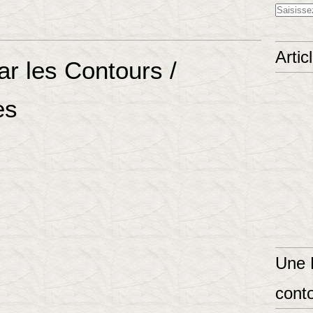
Artic
r les Contours /
es
Une 
conto