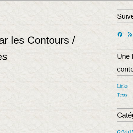
Suiv
r les Contours /
es
Une 
cont
Links
Texts
Caté
Gr34
(1