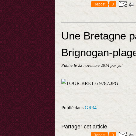
Repost
0
…
Une Bretagne pa
Brignogan-plag
Publié le
22 novembre 2014
par yal
Publié dans
GR34
Partager cet article
Repost
0