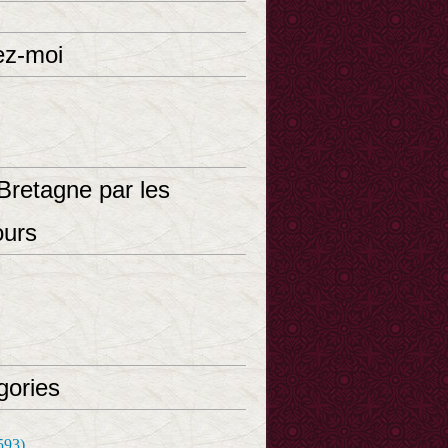
ez-moi
Bretagne par les
ours
gories
593)