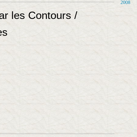
2008
r les Contours /
es